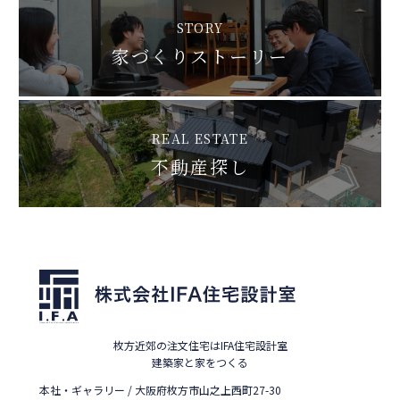
STORY
家づくりストーリー
REAL ESTATE
不動産探し
枚方近郊の注文住宅はIFA住宅設計室
建築家と家をつくる
本社・ギャラリー / 大阪府枚方市山之上西町27-30