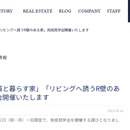
STORY
REAL ESTATE
BLOG
COMPANY
STAFF
リビングへ誘うR壁のある家」完成見学会開催いたします
らの挨拶
家づくりストーリー
経営理念
スタッフの住まい
IFAの独自の活動
家
情報
猫と暮らす家」「リビングへ誘うR壁のあ
会開催いたします
2019.09.14
/23（祝・月）一日限定で、完成見学会を開催する運びとなりまし