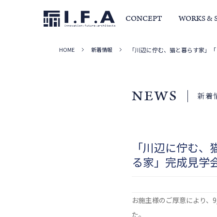
CONCEPT
WORKS & 
HOME
新着情報
「川辺に佇む、猫と暮らす家」「
サービス・家づくりの流れ
事例集
室長か
NEWS
新着
「川辺に佇む、
る家」完成見学
お施主様のご厚意により、9
た。