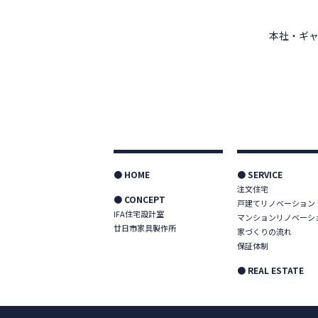
本社・ギャ
● HOME
● SERVICE
注文住宅
● CONCEPT
戸建てリノベーション
IFA住宅設計室
マンションリノベーシ
廿日市家具製作所
家づくりの流れ
保証体制
● REAL ESTATE