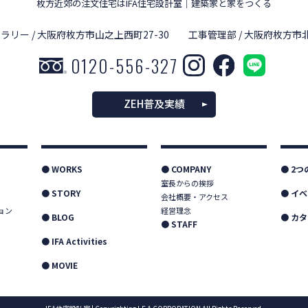
枚方近郊の注文住宅はIFA住宅設計室
｜
建築家と家をつくる
ラリー / 大阪府枚方市山之上西町27-30
工事管理部 / 大阪府枚方市北
0120-556-327
ZEH普及実績
● WORKS
● COMPANY
● 2
室長からの挨拶
● STORY
● イ
会社概要・アクセス
ョン
経営理念
● BLOG
● カ
● STAFF
● IFA Activities
● MOVIE