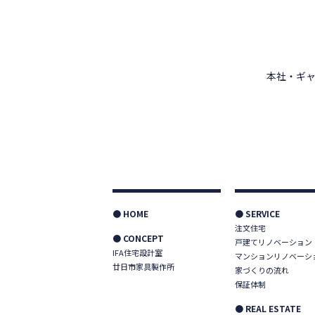
本社・ギャ
● HOME
● SERVICE
注文住宅
● CONCEPT
戸建てリノベーション
IFA住宅設計室
マンションリノベーシ
廿日市家具製作所
家づくりの流れ
保証体制
● REAL ESTATE