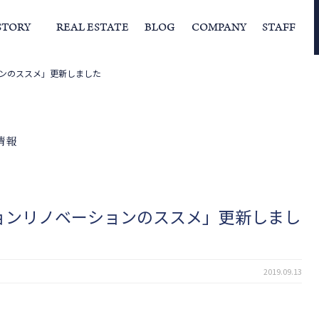
STORY
REAL ESTATE
BLOG
COMPANY
STAFF
ンのススメ」更新しました
らの挨拶
家づくりストーリー
経営理念
スタッフの住まい
IFAの独自の活動
家
情報
ョンリノベーションのススメ」更新しまし
2019.09.13