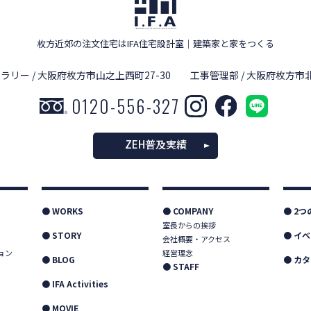
枚方近郊の注文住宅はIFA住宅設計室
｜
建築家と家をつくる
ラリー / 大阪府枚方市山之上西町27-30
工事管理部 / 大阪府枚方市北
0120-556-327
ZEH普及実績
● WORKS
● COMPANY
● 2
室長からの挨拶
● STORY
● イ
会社概要・アクセス
ョン
経営理念
● BLOG
● カ
● STAFF
● IFA Activities
● MOVIE