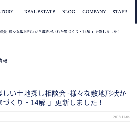
STORY
REAL ESTATE
BLOG
COMPANY
STAFF
会 -様々な敷地形状から導き出された家づくり・14解-」更新しました！
らの挨拶
家づくりストーリー
経営理念
スタッフの住まい
IFAの独自の活動
家
情報
しい土地探し相談会 -様々な敷地形状か
づくり・14解-」更新しました！
2018.11.04
。