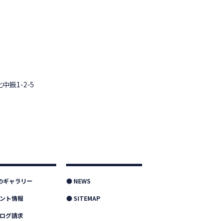
中振1-2-5
つのギャラリー
● NEWS
ベント情報
● SITEMAP
タログ請求