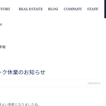
STORY
REAL ESTATE
BLOG
COMPANY
STAFF
せ
らの挨拶
家づくりストーリー
経営理念
スタッフの住まい
IFAの独自の活動
家
情報
ーク休業のお知らせ
2024.04.15
地よい季節となりましたね。