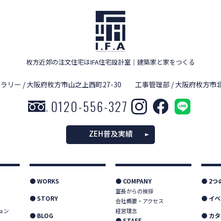
枚方近郊の注文住宅はIFA住宅設計室
｜
建築家と家をつくる
ラリー / 大阪府枚方市山之上西町27-30
工事管理部 / 大阪府枚方市北
0120-556-327
ZEH普及実績
● WORKS
● COMPANY
● 2
室長からの挨拶
● STORY
● イ
会社概要・アクセス
ョン
経営理念
● BLOG
● カ
● STAFF