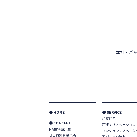
本社・ギャ
● HOME
● SERVICE
注文住宅
● CONCEPT
戸建てリノベーション
IFA住宅設計室
マンションリノベーシ
廿日市家具製作所
家づくりの流れ