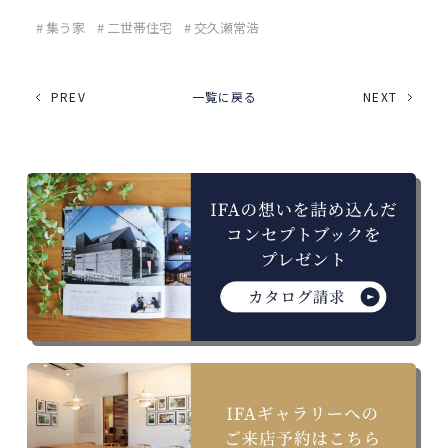
# 集う家
# 二世帯住宅
# 交久瀬常浩
PREV
一覧に戻る
NEXT