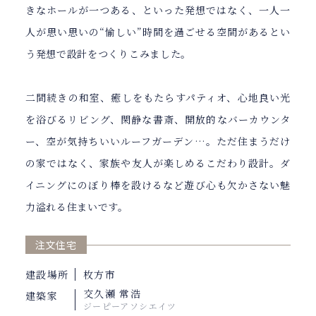
きなホールが一つある、といった発想ではなく、一人一
人が思い思いの“愉しい”時間を過ごせる空間があるとい
う発想で設計をつくりこみました。
二間続きの和室、癒しをもたらすパティオ、心地良い光
を浴びるリビング、閑静な書斎、開放的なバーカウンタ
ー、空が気持ちいいルーフガーデン…。ただ住まうだけ
の家ではなく、家族や友人が楽しめるこだわり設計。ダ
イニングにのぼり棒を設けるなど遊び心も欠かさない魅
力溢れる住まいです。
注文住宅
建設場所
枚方市
交久瀬 常浩
建築家
ジーピーアソシエイツ