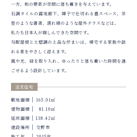
一方、和の要素が空間に落ち着きを与えています。
石調タイルの露地廊下、障子で仕切れる畳スペース、茶
室のような書斎、濡れ縁のような屋外テラスなどは、
私たち日本人が親しんできた空間です。
勾配屋根と土壁調の上品な佇まいは、帰宅する家族や訪
れる者をやさしく迎えます。
風や光、緑を取り入れ、ゆったりと落ち着いた時間を過
ごせるよう設計しています。
注文住宅
敷地面積
165.01㎡
建物面積
81.10㎡
延床面積
138.42㎡
建設場所
交野市
施工年
2015年