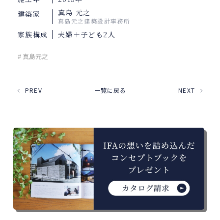
真島 元之
建築家
真島元之建築設計事務所
家族構成
夫婦＋子ども2人
# 真島元之
PREV
一覧に戻る
NEXT