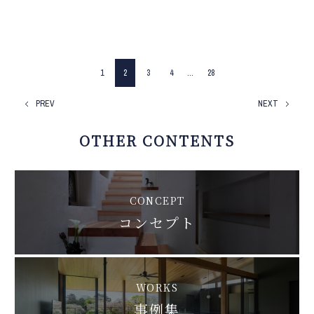
1
2
3
4
…
28
PREV
NEXT
OTHER CONTENTS
CONCEPT
コンセプト
WORKS
事例集