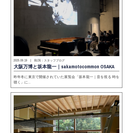
2025.09.19 | BLOG：スタッフブログ
大阪万博と坂本龍一｜sakamotocommon OSAKA
昨年冬に東京で開催されていた展覧会「坂本龍一｜音を視る 時を
聴く」に…