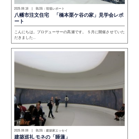
2025.06.16 | BLOG：現場レポート
八幡市注文住宅 「橋本栗ケ谷の家」見学会レポ
ート
こんにちは。プロデューサーの髙瀬です。 ５月に開催させていた
だきました…
2025.06.06 | BLOG：建築家エッセイ
建築巡礼 モネの「睡蓮」