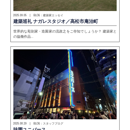
2025.09.05 | BLOG：建築家エッセイ
建築巡礼 ナガレスタジオ／高松市庵治町
世界的な彫刻家・造園家の流政之をご存知でしょうか？ 建築家と
の協働作品…
2025.08.29 | BLOG：スタッフブログ
味園ユニバース