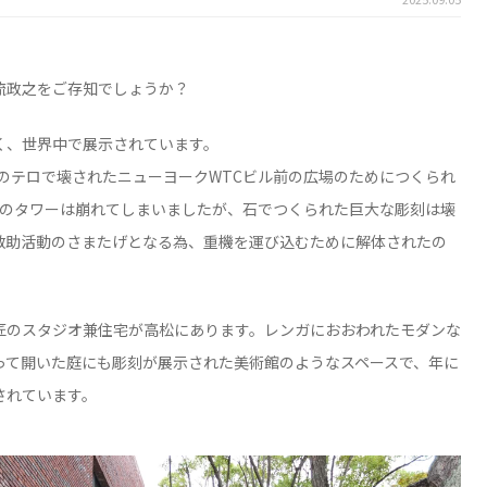
流政之をご存知でしょうか？
く、世界中で展示されています。
年のテロで壊されたニューヨークWTCビル前の広場のためにつくられ
本のタワーは崩れてしまいましたが、石でつくられた巨大な彫刻は壊
救助活動のさまたげとなる為、重機を運び込むために解体されたの
匠のスタジオ兼住宅が高松にあります。レンガにおおわれたモダンな
って開いた庭にも彫刻が展示された美術館のようなスペースで、年に
されています。