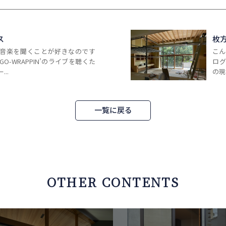
ス
枚
音楽を聞くことが好きなのです
こん
O-WRAPPIN’のライブを聴くた
ロ
..
の現
一覧に戻る
OTHER CONTENTS