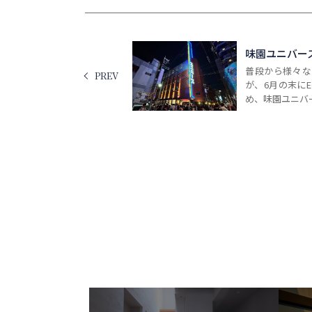
味園ユニバー
普段から様々な
PREV
が、6月の末にEG
め、味園ユニバー.