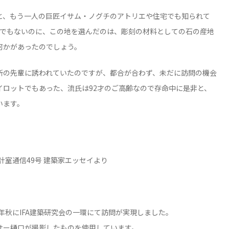
と、もう一人の巨匠イサム・ノグチのアトリエや住宅でも知られて
地でもないのに、この地を選んだのは、彫刻の材料としての石の産地
何かがあったのでしょう。
所の先輩に誘われていたのですが、都合が合わず、未だに訪問の機会
イロットでもあった、流氏は92才のご高齢なので存命中に是非と、
います。
設計室通信49号 建築家エッセイより
5年秋にIFA建築研究会の一環にて訪問が実現しました。
サー樋口が撮影したものを使用しています。