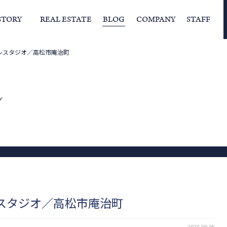
STORY
REAL ESTATE
BLOG
COMPANY
STAFF
レスタジオ／高松市庵治町
らの挨拶
家づくりストーリー
経営理念
スタッフの住まい
IFAの独自の活動
家
グ
レスタジオ／高松市庵治町
2025.09.05