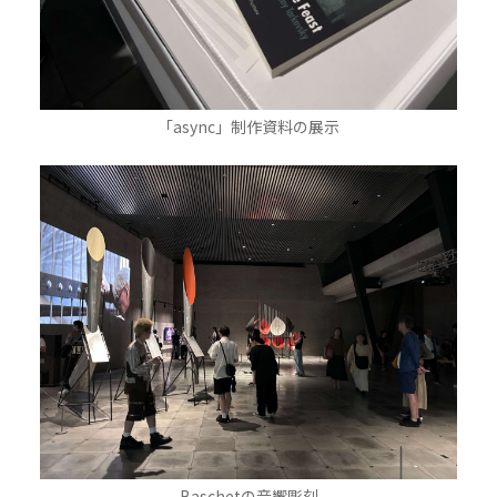
「async」制作資料の展示
Baschetの音響彫刻