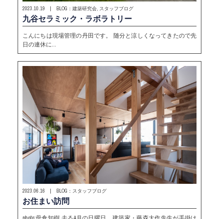
2023.10.19 | BLOG：建築研究会, スタッフブログ
九谷セラミック・ラボラトリー
こんにちは現場管理の丹田です。 随分と涼しくなってきたので先
日の連休に…
2023.06.16 | BLOG：スタッフブログ
お住まい訪問
photo:母倉知樹 去る4月の日曜日、建築家・藤森大作先生が手掛け