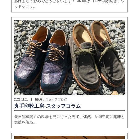
あけましておめでとうございます！ 2021年はコロナ禍が続き、ウ
ッドショッ…
2021.11.11 | BLOG：スタッフブログ
丸手印靴工房-スタッフコラム
先日完成間近の現場を見に行った先で、偶然、約20年前に趣味と
実益を兼ね…