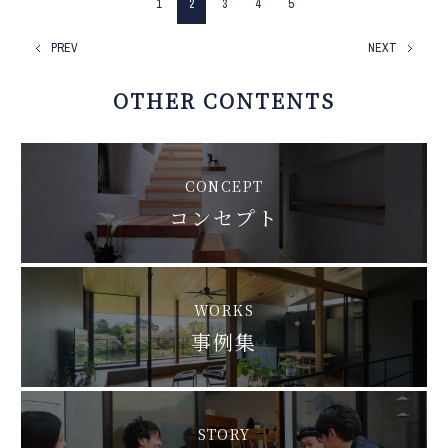
1
2
3
4
5
PREV
NEXT
OTHER CONTENTS
CONCEPT
コンセプト
WORKS
事例集
STORY