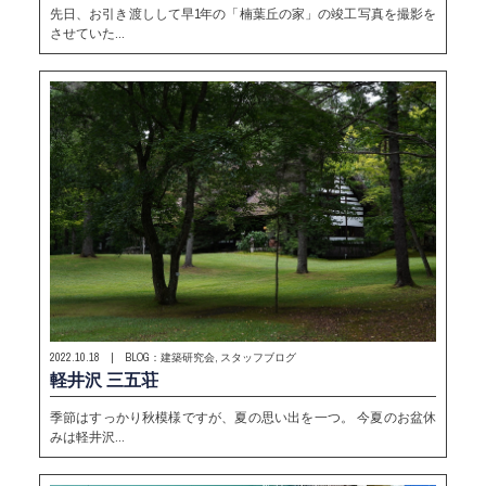
先日、お引き渡しして早1年の「楠葉丘の家」の竣工写真を撮影を
させていた…
2022.10.18 | BLOG：建築研究会, スタッフブログ
軽井沢 三五荘
季節はすっかり秋模様ですが、夏の思い出を一つ。 今夏のお盆休
みは軽井沢…