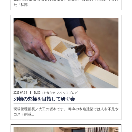
た「私部…
2023.04.03 | BLOG：お知らせ, スタッフブログ
刃物の究極を目指して研ぐ会
現場管理部長／大工の坂本です。 昨今の木造建築では人材不足や
コスト削減…