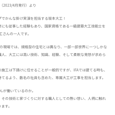
信86号（2023/4月発行）より
プでかんな掛け実演を担当する坂本大工！
修にも従事した経験もあり、国家資格である一級建築大工技能士を
大工さんの一人です。
Aの現場では、規格型の住宅とは異なり、一邸一邸世界に一つしかな
職人、大工には高い技術、知識、経験、そして柔軟な発想が求めら
施工は下請けに任せることが一般的ですが、IFAでは建てる時も、
持てるよう、数名の社員も含めた、専属大工が工事を担当します。
さんが働いているのか。
、その技術と家づくりに対する職人としての熱い想い、人柄に触れ
ります。