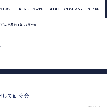
STORY
REAL ESTATE
BLOG
COMPANY
STAFF
刃物の究極を目指して研ぐ会
らの挨拶
家づくりストーリー
経営理念
スタッフの住まい
IFAの独自の活動
家
グ
指して研ぐ会
2023.04.03