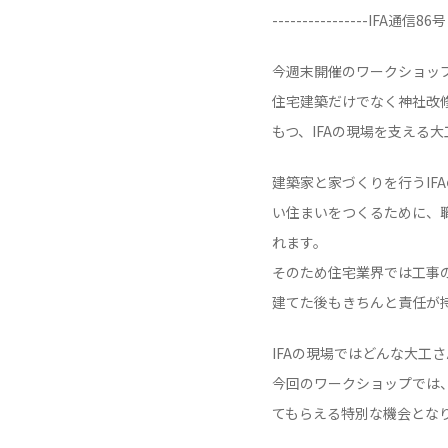
----------------IFA通
今週末開催のワークショッ
住宅建築だけでなく神社改
もつ、IFAの現場を支える
建築家と家づくりを行うIF
い住まいをつくるために、
れます。
そのため住宅業界では工事の
建てた後もきちんと責任が
IFAの現場ではどんな大工
今回のワークショップでは
てもらえる特別な機会とな