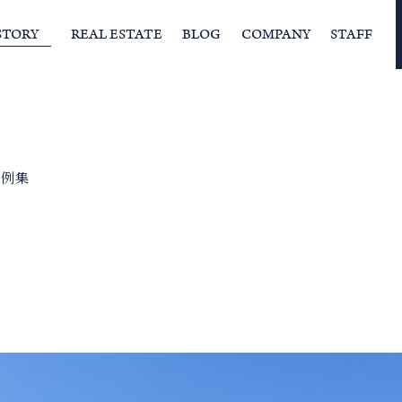
STORY
REAL ESTATE
BLOG
COMPANY
STAFF
らの挨拶
家づくりストーリー
経営理念
スタッフの住まい
IFAの独自の活動
家
事例集