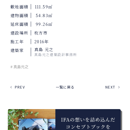
敷地面積
111.59㎡
建物面積
54.83㎡
延床面積
99.26㎡
建設場所
枚方市
施工年
2016年
真島 元之
建築家
真島元之建築設計事務所
# 真島元之
PREV
一覧に戻る
NEXT