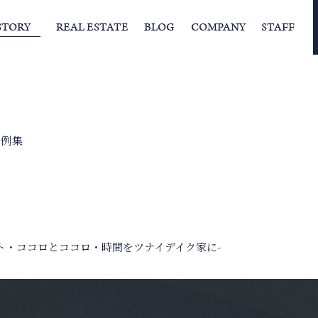
STORY
REAL ESTATE
BLOG
COMPANY
STAFF
らの挨拶
家づくりストーリー
経営理念
スタッフの住まい
IFAの独自の活動
家
事例集
ト・ココロとココロ・時間をツナイデイク家に-