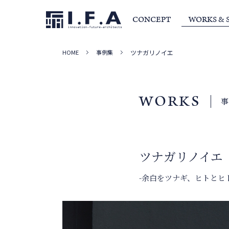
CONCEPT
WORKS & 
HOME
事例集
ツナガリノイエ
サービス・家づくりの流れ
事例集
室長か
WORKS
ツナガリノイエ
-余白をツナギ、ヒトとヒ