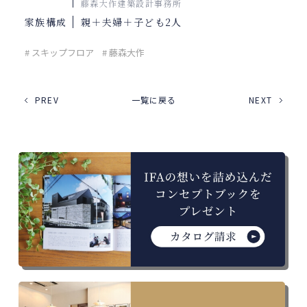
藤森大作建築設計事務所
家族構成
親＋夫婦＋子ども2人
# スキップフロア
# 藤森大作
PREV
一覧に戻る
NEXT