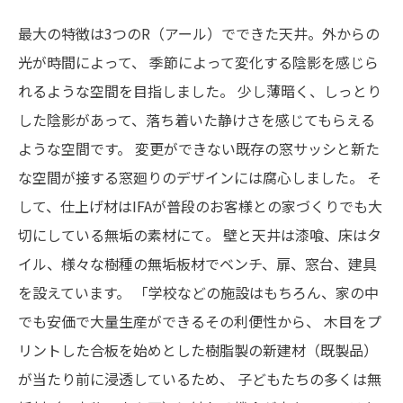
最大の特徴は3つのR（アール）でできた天井。外からの
光が時間によって、
季節によって変化する陰影を感じら
れるような空間を目指しました。
少し薄暗く、しっとり
した陰影があって、落ち着いた静けさを感じてもらえる
ような空間です。
変更ができない既存の窓サッシと新た
な空間が接する窓廻りのデザインには腐心しました。
そ
して、仕上げ材はIFAが普段のお客様との家づくりでも大
切にしている無垢の素材にて。
壁と天井は漆喰、床はタ
イル、様々な樹種の無垢板材でベンチ、扉、窓台、建具
を設えています。
「学校などの施設はもちろん、家の中
でも安価で大量生産ができるその利便性から、
木目をプ
リントした合板を始めとした樹脂製の新建材（既製品）
が当たり前に浸透しているため、
子どもたちの多くは無