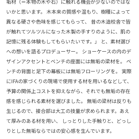
垢材（＝本物の木や石）に触れる機会が少ないのではな
いかと思います。
木本来の質感や温もり、樹種によって
異なる硬さや色味を感じてもらって、
昔の木造校舎で皆
が触れてツルツルになった木製の手すりのように、肌の
記憶に残る体験もしてもらいたいです。」
と、素材選び
への想いを語るプロデューサー。
ショーケースの内のデ
ザインアクセントとベンチの座面には無垢の梁材を。
ベ
ンチの背面と足下の幕板には無垢フローリングを。
実際
にIFAの家づくりの現場で使用する材を用いるなどして、
予算の関係上コストを抑えながら、それでも無垢の存在
感を感じられる素材を選びました。
無垢の梁材は反りも
生じるので、接合部は大工の技量が求められます。あえ
て厚みのある材を用い、
しっとりした手触りと、どっし
りとした無垢ならではの安心感を生んでいます。