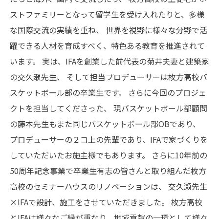
ストファミリーとなって留学生を受け入れたりと、多様
な国際交流の実績を重ね、
世界を視野に様々な分野で活
躍できる人材を育成すべく、特色ある教育を推進されて
います。
実は、IFAを創業した前代表の菊井夫妻と建築家
の交久瀬先生、
そして担当プロデューサーは枚方高校バ
スケットボール部の卒業生です。
さらに今回のプロジェ
クトを担当してくださった、
現バスケットボール部顧問
の藤本先生もまた同じバスケットボール部OBであり、
プロデューサーの２コ上の先輩であり、IFAで家づくりを
していただいたお施主様でもあります。
さらに10年前の
50周年記念事業で卒業生有志の皆さんと取り組んだ枚方
高校のセミナーハウスのリノベーションは、
交久瀬先生
×IFAで設計、施工をさせていただきました。
枚方高校
とIFAは様々なご縁が重なり、地域貢献の一環として様々