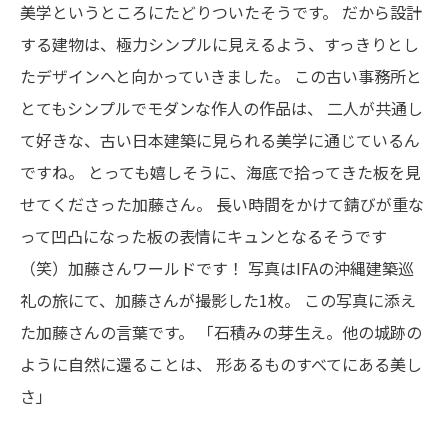
美学というところにたどりついたそうです。
だから設計
する建物は、極力シンプルに見えるよう、すっきりとし
たデザインへと向かっていきました。
この古い事務所と
とてもシンプルでモダンな作人の作品は、
二人が共通し
て好きな、古い日本建築に見られる美学に通じているん
ですね。
とっても嬉しそうに、海底で拾ってきた板を見
せてくださった加藤さん。
長い時間をかけて錆びが重な
って凹凸になった板の表情にキュンとなるそうです
（笑）加藤さんワールドです！
写真はIFAの沖縄建築巡
礼の旅にて、加藤さんが撮影した1枚。
この写真に添え
た加藤さんの言葉です。
「石積みの芽生え。他の城跡の
ように自然に還ることは、
形あるものすべてにある美し
さ」