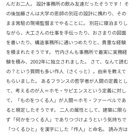
んだお二人。
設計事務所の飲み友達だったそうです！
そ
の後加藤さんは大学の恩師の別荘の設計に携わり、その
まま常駐の現場監督までやることに。
別荘に寝泊まりし
ながら、大工さんの仕事を手伝ったり、おさまりの図面
を書いたり、構造事務所に通いつめたりと、貴重な経験
を積まれたそうです。
竹内さんも事務所で着実に実務経
験を積み、2002年に独立されました。
さて、なんて読む
の？という質問も多い作人（さくっと）。由来を教えて
もらいました。
あるフランスの哲学者が人間の定義とし
て、考えるのが人＝ホモ・サピエンスという定義に対し
て、「ものをつくる人」が人間＝ホモ・ファーベルであ
ると規定したそうです。
二人の属性として、建築に限ら
ず「何かをつくる人」でありつづけようという気持ちで
「つくるひと」を漢字にした「作人」と命名。
読み方は