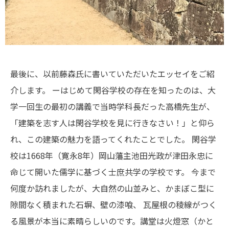
最後に、以前藤森氏に書いていただいたエッセイをご紹
介します。
ーはじめて閑谷学校の存在を知ったのは、大
学一回生の最初の講義で当時学科長だった高橋先生が、
「建築を志す人は閑谷学校を見に行きなさい！」と仰ら
れ、この建築の魅力を語ってくれたことでした。
閑谷学
校は1668年（寛永8年）岡山藩主池田光政が津田永忠に
命じて開いた儒学に基づく士庶共学の学校です。
今まで
何度か訪れましたが、大自然の山並みと、かまぼこ型に
隙間なく積まれた石塀、壁の漆喰、
瓦屋根の稜線がつく
る風景が本当に素晴らしいのです。講堂は火燈窓（かと