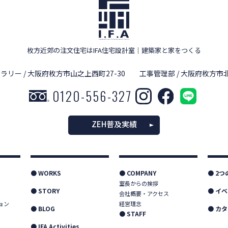
枚方近郊の注文住宅はIFA住宅設計室
｜
建築家と家をつくる
ラリー / 大阪府枚方市山之上西町27-30
工事管理部 / 大阪府枚方市北
0120-556-327
ZEH普及実績
● WORKS
● COMPANY
● 2
室長からの挨拶
● STORY
● イ
会社概要・アクセス
ョン
経営理念
● BLOG
● カ
● STAFF
● IFA Activities