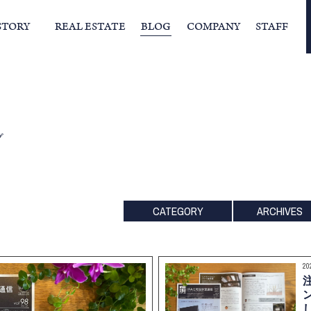
STORY
REAL ESTATE
BLOG
COMPANY
STAFF
らの挨拶
家づくりストーリー
経営理念
スタッフの住まい
IFAの独自の活動
家
グ
CATEGORY
ARCHIVES
20