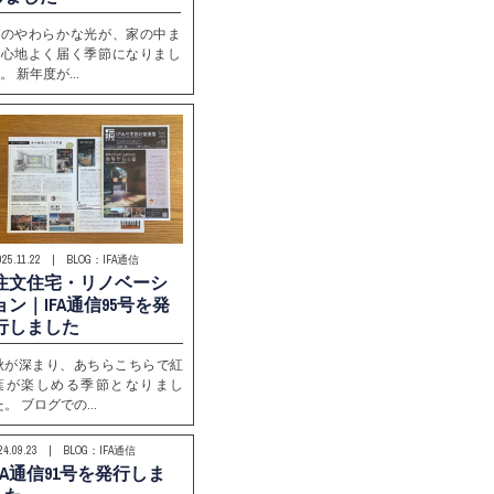
春のやわらかな光が、家の中ま
で心地よく届く季節になりまし
。 新年度が…
025.11.22 | BLOG：IFA通信
注文住宅・リノベーシ
ョン｜IFA通信95号を発
行しました
秋が深まり、あちらこちらで紅
葉が楽しめる季節となりまし
た。 ブログでの…
24.09.23 | BLOG：IFA通信
IFA通信91号を発行しま