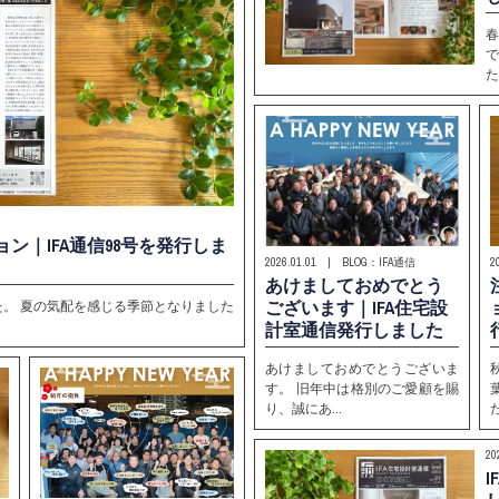
た
ン｜IFA通信98号を発行しま
2026.01.01 | BLOG：IFA通信
2
あけましておめでとう
ございます｜IFA住宅設
した。 夏の気配を感じる季節となりました
計室通信発行しました
あけましておめでとうございま
す。 旧年中は格別のご愛顧を賜
り、誠にあ…
20