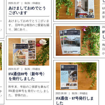
2025.01.07 | BLOG：IFA通信
あけましておめでとう
9
ございます
皆
あけましておめでとうございま
す。 旧年中は格別のご愛顧を賜
、
20
り、誠にあり…
い
か
2024.01.07 | BLOG：IFA通信
IFA通信89号〈新年号〉
を発行しました
昨年末、年始のご挨拶を兼ねて
IFA通信89号を発行いたしまし
中
2023.08.09 | BLOG：IFA通信
た。 皆様のお…
い
IFA通信・87号発行しま
した