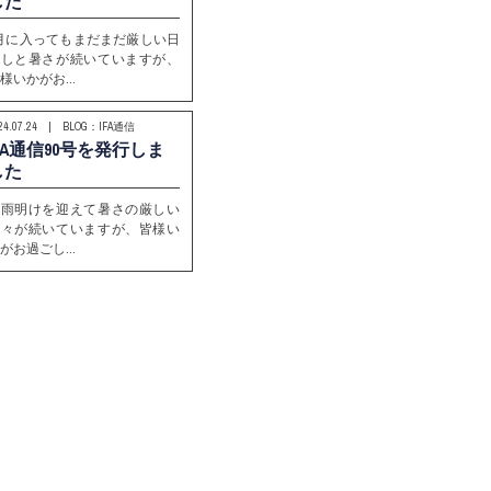
した
月に入ってもまだまだ厳しい日
差しと暑さが続いていますが、
様いかがお…
24.07.24 | BLOG：IFA通信
IFA通信90号を発行しま
した
梅雨明けを迎えて暑さの厳しい
日々が続いていますが、皆様い
がお過ごし…