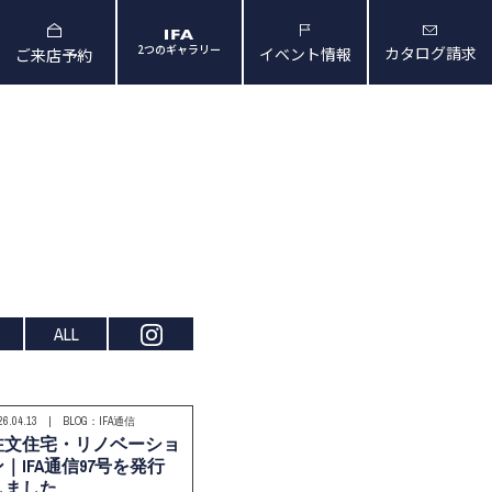
2つのギャラリー
カタログ請求
イベント情報
ご来店予約
と暮らしの映像
会社概要・アクセス
ALL
26.04.13 | BLOG：IFA通信
注文住宅・リノベーショ
ン｜IFA通信97号を発行
しました