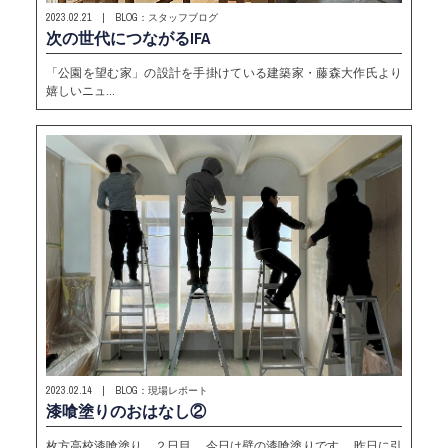
2023.02.21 | BLOG：スタッフブログ
次の世代につながるIFA
「公園を望む家」の設計を手掛けている建築家・藤森大作氏より
嬉しいニュ…
2023.02.14 | BLOG：現場レポート
漆喰塗りのおはなし②
枚方高校漆喰塗り、２日目。 今日は壁の漆喰塗りです。 昨日に引