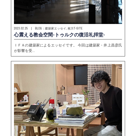
2023.02.25 | BLOG：建築家エッセイ, 枚方T-SITE
心震える教会空間-トゥルクの復活礼拝堂-
ＩＦＡの建築家によるエッセイです。 今回は建築家・井上昌彦氏
が影響を受…