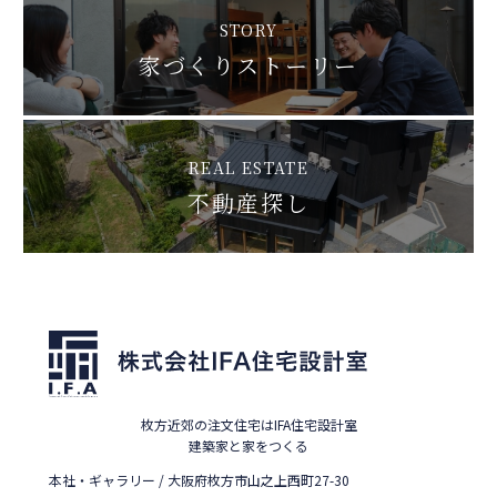
STORY
家づくりストーリー
REAL ESTATE
不動産探し
枚方近郊の注文住宅はIFA住宅設計室
建築家と家をつくる
本社・ギャラリー / 大阪府枚方市山之上西町27-30