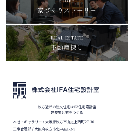
STORY
家づくりストーリー
REAL ESTATE
不動産探し
枚方近郊の注文住宅はIFA住宅設計室
建築家と家をつくる
本社・ギャラリー / 大阪府枚方市山之上西町27-30
工事管理部 / 大阪府枚方市北中振1-2-5