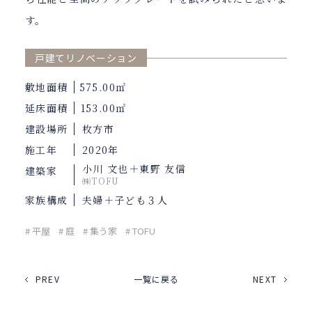
す。
戸建てリノベーション
敷地面積
575.00㎡
延床面積
153.00㎡
建設場所
枚方市
施工年
2020年
小川 文也＋東野 友信
建築家
㈱TOFU
家族構成
夫婦＋子ども３人
# 平屋
# 庭
# 集う家
# TOFU
PREV
一覧に戻る
NEXT