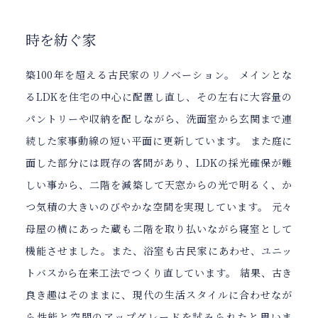
時を紡ぐ家
築100年を超える古民家のリノベーション。 メインとな
るLDKを住宅の中心に配置し直し、その左右に大容量の
パントリーや収納を配しながら、洗面室から玄関まで連
続した家事動線の短い平面に更新しています。 また庭に
面した部分には既存の客間があり、LDKの採光確保が難
しい事から、二階を減築して天窓からの光で明るく、か
つ気積の大きいのびやかな空間を実現しています。 元々
母屋の横にあった蔵も二階を取り払いながら寝室として
機能させました。また、浴室も古民家にあわせ、ユニッ
トバスから在来工法でつくり直しています。 結果、古き
良き趣はそのままに、現代の生活スタイルに合わせなが
ら性能と空間のアップグレードを試みられたと思いま