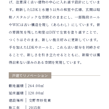
げ、注意深く古い建物の中心に入れ直す設計にしていま
す。刷新したLDKと水廻り以外の和室や広縁、玄関は昭
和ノスタルジックな空間そのままにし、一部階段ホール
やWICは古い構造を現し（あらわし）にしています。昔
の雰囲気を残した和室はDIYで左官を塗り直すことで、
つくりはそのまま、新しい施主好みに更新しています。
手を加えたLDKやホールと、これら古い部分を対峙させ
ることで、新しさを引き立たせるとともに、新築では獲
得出来ない深みのある空間を実現しています。
戸建てリノベーション
敷地面積
264.00㎡
延床面積
120.00㎡
建設場所
交野市妙見東
施工年
2015年