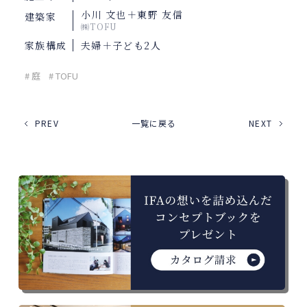
小川 文也＋東野 友信
建築家
㈱TOFU
家族構成
夫婦＋子ども2人
# 庭
# TOFU
PREV
一覧に戻る
NEXT