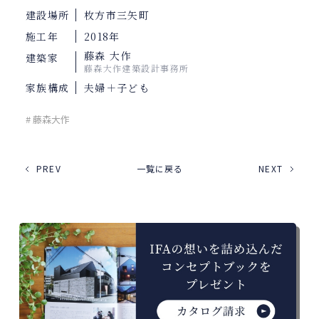
建設場所
枚方市三矢町
施工年
2018年
藤森 大作
建築家
藤森大作建築設計事務所
家族構成
夫婦＋子ども
# 藤森大作
PREV
一覧に戻る
NEXT