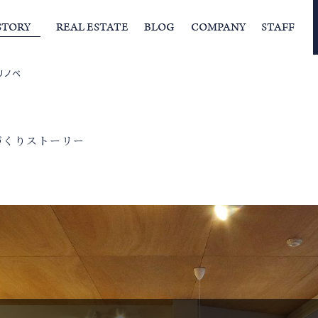
STORY
REAL ESTATE
BLOG
COMPANY
STAFF
リノベ
らの挨拶
家づくりストーリー
経営理念
スタッフの住まい
IFAの独自の活動
家
づくりストーリー