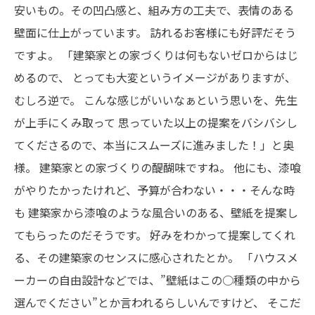
安いもの。その凹凸感と、組み方の工夫で、表情のある
壁面に仕上がっています。
訪れるお客様にも好評だそう
ですよ。
「建築家との家づくりは何もないゼロからはじ
めるので、
とっても大変というイメージがありますが、
むしろ逆で。
こんな感じがいいなぁという思いを、先生
が上手にくみ取って
思っていた以上の提案をバシバシし
てくださるので、本当にスムーズに進みました！」と奥
様。
建築家との家づくりの醍醐味ですね。
他にも、漆喰
がやりたかったけれど、予算が合わない・・・そんな時
も
建築家から漆喰のような風合いのある、壁紙を提案し
てもらったのだそうです。
好みをわかって提案してくれ
る、その建築家のセンスに感心されたとか。
「ハウスメ
ーカーの自由設計などでは、”壁紙はこの○種類の中から
選んでください”とか言われるらしいんですけど、
そこだ