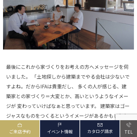
最後にこれから家づくりをお考えの方へメッセージを伺
いました。
「土地探しから建築までやる会社は少ないで
すよね。だからIFAは貴重だし、
多くの人が感じる、建
築家との家づくり＝大変とか、高いというようなイメー
ジが
変わっていけばなぁと思っています。
建築家はゴー
ジャスなものをつくるというイメージがあるかもしれな
いけれど、そうではなくて、
こだわるところ・おさえる
カタログ請求
ご来店予約
イベント情報
TEL
ところをきちんと考えてくれる。
また、ここは10年後