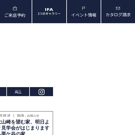
2つのギャラリー
カタログ請求
イベント情報
ご来店予約
と暮らしの映像
会社概要・アクセス
ALL
020.06.18 | BLOG：お知らせ
大山崎を望む家、明日よ
り見学会がはじまります
―栗ケ谷の家