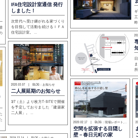
IFA住宅設計室通信 発行
しました！
次世代へ受け継がれる家づくり
昨
を目指して活動を続けるＩＦＡ
階
住宅設計室。 …
の
2
所
2020.03.07 | BLOG：お知らせ
二人展延期のお知らせ
り
3/7（土）より枚方T-SITEで開催
を予定しておりました「建築家
二人展」。 …
た
た
2020.02.17 | BLOG：現場レポート, お知らせ
2
空間を拡張する目隠し
壁－春日元町の家
2019.12.14 | BLOG：お知らせ