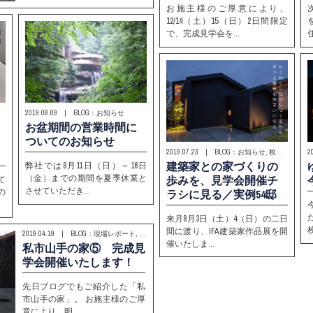
お施主様のご厚意により、
12/14（土）15（日）2日間限定
で、完成見学会を…
2019.08.09 | BLOG：お知らせ
お盆期間の営業時間に
目
ついてのお知らせ
2019.07.23 | BLOG：お知らせ, 枚方T-SITE
建築家との家づくりの
弊社では8月11日（日）～16日
歩みを、見学会開催チ
（金）までの期間を夏季休業と
て
させていただき…
ラシに見る／実例54邸
の
来月8月3日（土）4（日）の二日
間に渡り、IFA建築家作品展を開
2019.04.19 | BLOG：現場レポート, お知らせ
催いたしま…
私市山手の家⑤ 完成見
学会開催いたします！
先日ブログでもご紹介した「私
市山手の家」。 お施主様のご厚
意により、明…