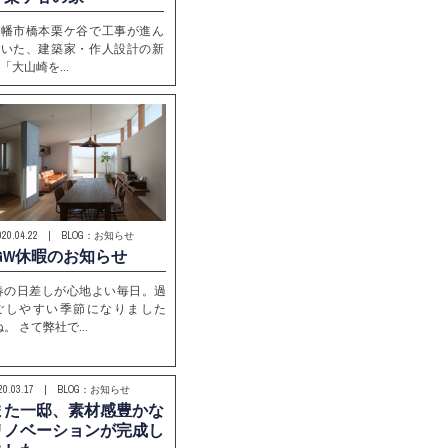
八幡市橋本栗ケ谷で工事が進ん
でいた、建築家・作人設計の新
「大山崎を…
020.04.22 | BLOG：お知らせ
GW休暇のお知らせ
春の日差しが心地よい毎日。過
ごしやすい季節になりました
ね。 さて弊社で…
020.03.17 | BLOG：お知らせ
また一邸、素材感豊かな
リノベーションが完成し