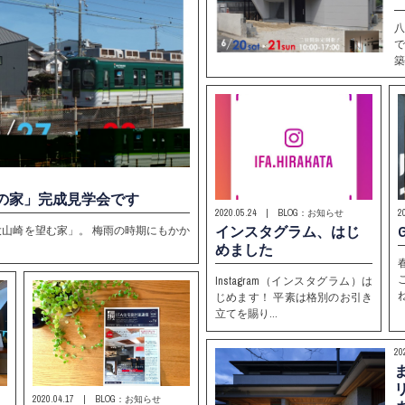
築
の家」完成見学会です
2020.05.24 | BLOG：お知らせ
2
インスタグラム、はじ
山崎を望む家」。 梅雨の時期にもかか
めました
Instagram（インスタグラム）は
じめます！ 平素は格別のお引き
立てを賜り…
2
2020.04.17 | BLOG：お知らせ