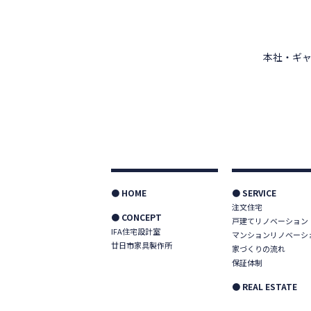
本社・ギャ
● HOME
● SERVICE
注文住宅
● CONCEPT
戸建てリノベーション
IFA住宅設計室
マンションリノベーシ
廿日市家具製作所
家づくりの流れ
保証体制
● REAL ESTATE