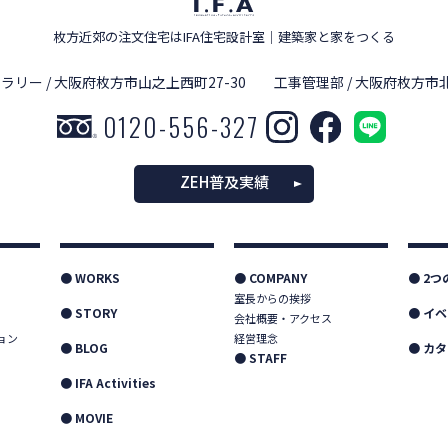
枚方近郊の注文住宅はIFA住宅設計室
｜
建築家と家をつくる
ラリー / 大阪府枚方市山之上西町27-30
工事管理部 / 大阪府枚方市北
0120-556-327
ZEH普及実績
● WORKS
● COMPANY
● 2
室長からの挨拶
● STORY
● イ
会社概要・アクセス
ョン
経営理念
● BLOG
● カ
● STAFF
● IFA Activities
● MOVIE