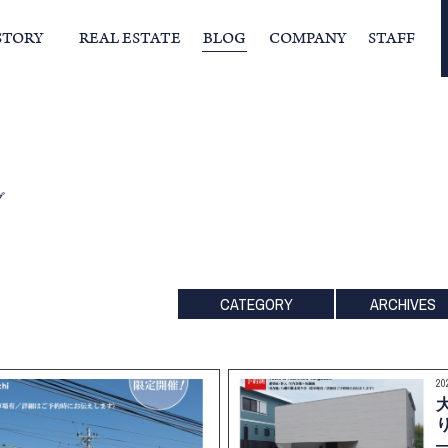
STORY
REAL ESTATE
BLOG
COMPANY
STAFF
らの挨拶
家づくりストーリー
経営理念
スタッフの住まい
IFAの独自の活動
家
グ
CATEGORY
ARCHIVES
2