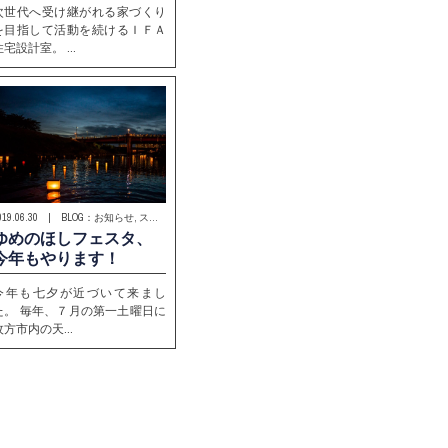
次世代へ受け継がれる家づくり
を目指して活動を続けるＩＦＡ
住宅設計室。 …
2019.06.30 | BLOG：お知らせ, スタッフブログ
ゆめのほしフェスタ、
今年もやります！
今年も七夕が近づいて来まし
た。 毎年、７月の第一土曜日に
枚方市内の天…