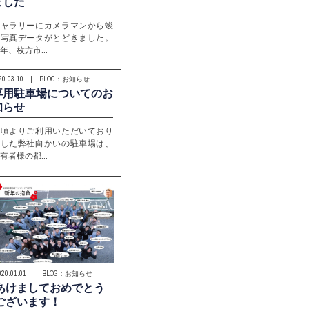
ました
ギャラリーにカメラマンから竣
工写真データがとどきました。
年、枚方市…
020.03.10 | BLOG：お知らせ
専用駐車場についてのお
知らせ
日頃よりご利用いただいており
ました弊社向かいの駐車場は、
有者様の都…
020.01.01 | BLOG：お知らせ
あけましておめでとう
ございます！