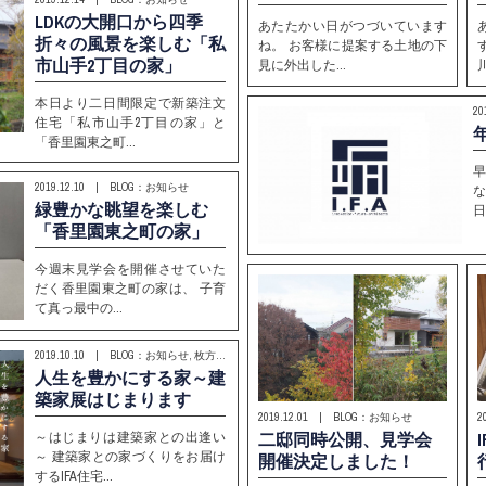
LDKの大開口から四季
あたたかい日がつづいています
折々の風景を楽しむ「私
ね。 お客様に提案する土地の下
市山手2丁目の家」
見に外出した…
本日より二日間限定で新築注文
2
住宅「私市山手2丁目の家」と
「香里園東之町…
早
2019.12.10 | BLOG：お知らせ
な
緑豊かな眺望を楽しむ
日
「香里園東之町の家」
今週末見学会を開催させていた
だく香里園東之町の家は、 子育
て真っ最中の…
2019.10.10 | BLOG：お知らせ, 枚方T-SITE
人生を豊かにする家～建
築家展はじまります
2019.12.01 | BLOG：お知らせ
2
二邸同時公開、見学会
～はじまりは建築家との出逢い
～ 建築家との家づくりをお届け
開催決定しました！
するIFA住宅…