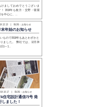
あけましておめでとうございま
す！ 2019年も枚方・交野・寝屋
川を中心に、…
019.12.13 | BLOG：お知らせ
年末年始のお知らせ
いもので2019年もあとわずかと
りました。 弊社では、12月29
(日)～1…
019.10.17 | BLOG：お知らせ
IFA住宅設計通信72号 発
行しました！