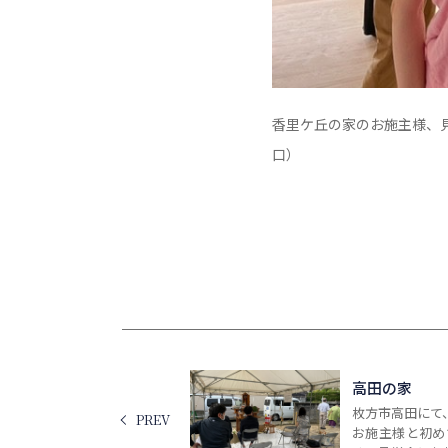
香里ケ丘の家のお施主様、
口）
高田の家
枚方市高田にて
PREV
お施主様と初め