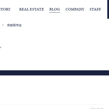
STORY
REAL ESTATE
BLOG
COMPANY
STAFF
完成見学会
らの挨拶
家づくりストーリー
経営理念
スタッフの住まい
IFAの独自の活動
家
グ
2022.08.30