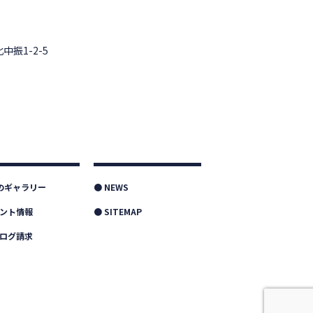
中振1-2-5
つのギャラリー
● NEWS
ベント情報
● SITEMAP
タログ請求