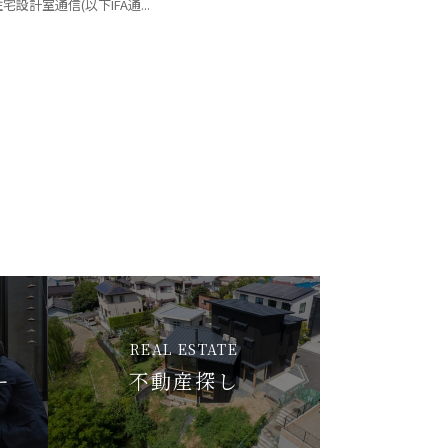
住宅設計室通信(以下IFA通...
REAL ESTATE
ー
不動産探し