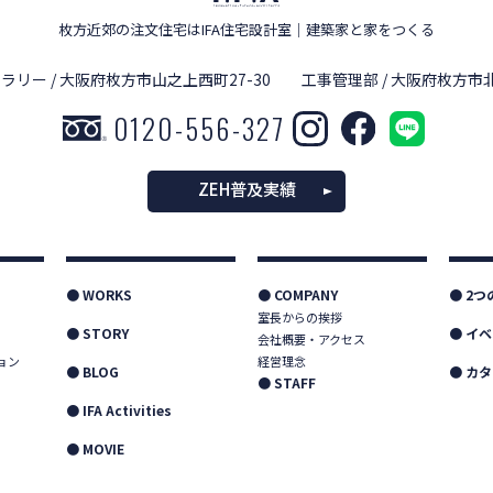
枚方近郊の注文住宅はIFA住宅設計室
｜
建築家と家をつくる
ラリー / 大阪府枚方市山之上西町27-30
工事管理部 / 大阪府枚方市北
0120-556-327
ZEH普及実績
● WORKS
● COMPANY
● 2
室長からの挨拶
● STORY
● イ
会社概要・アクセス
ョン
経営理念
● BLOG
● カ
● STAFF
● IFA Activities
● MOVIE