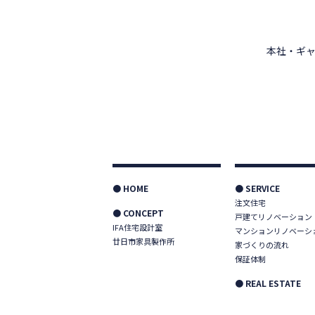
本社・ギャ
● HOME
● SERVICE
注文住宅
● CONCEPT
戸建てリノベーション
IFA住宅設計室
マンションリノベーシ
廿日市家具製作所
家づくりの流れ
保証体制
● REAL ESTATE