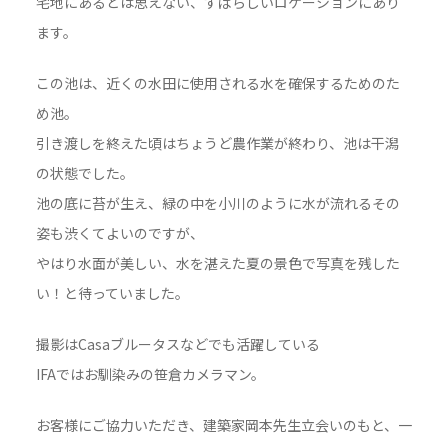
宅地にあるとは思えない、すばらしいロケーションにあり
ます。
この池は、近くの水田に使用される水を確保するためのた
め池。
引き渡しを終えた頃はちょうど農作業が終わり、池は干潟
の状態でした。
池の底に苔が生え、緑の中を小川のように水が流れるその
姿も渋くてよいのですが、
やはり水面が美しい、水を湛えた夏の景色で写真を残した
い！と待っていました。
撮影はCasaブルータスなどでも活躍している
IFAではお馴染みの笹倉カメラマン。
お客様にご協力いただき、建築家岡本先生立会いのもと、一