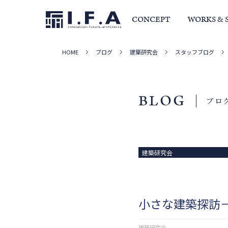
CONCEPT
WORKS & 
HOME
ブログ
建築研究会
スタッフブログ
サービス・家づくりの流れ
事例集
室長か
BLOG
ブロ
建築研究会
小さな建築探訪－B
建築研究会