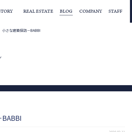
STORY
REAL ESTATE
BLOG
COMPANY
STAFF
小さな建築探訪－BABBI
らの挨拶
家づくりストーリー
経営理念
スタッフの住まい
IFAの独自の活動
家
グ
ABBI
2020.02.11