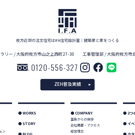
枚方近郊の注文住宅はIFA住宅設計室
｜
建築家と家をつくる
ラリー / 大阪府枚方市山之上西町27-30
工事管理部 / 大阪府枚方市北
0120-556-327
ZEH普及実績
● WORKS
● COMPANY
● 2
室長からの挨拶
● STORY
● イ
会社概要・アクセス
ョン
経営理念
● BLOG
● カ