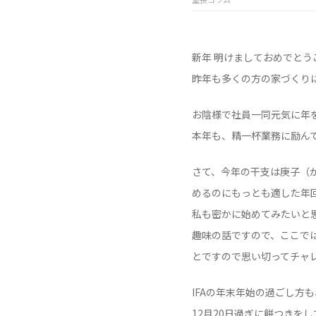
新年 明けましておめでとう
昨年も多くの方の家づくり
お陰様で社員一同元気に年
本年も、精一杯業務に励ん
さて、今年の干支は庚子（
めるのにもっとも適した年
私も密かに始めてみたいと
趣味の話ですので、ここで
とですので思い切ってチャ
IFAの年末年始の過ごし方
12月20日過ぎに餅つきを