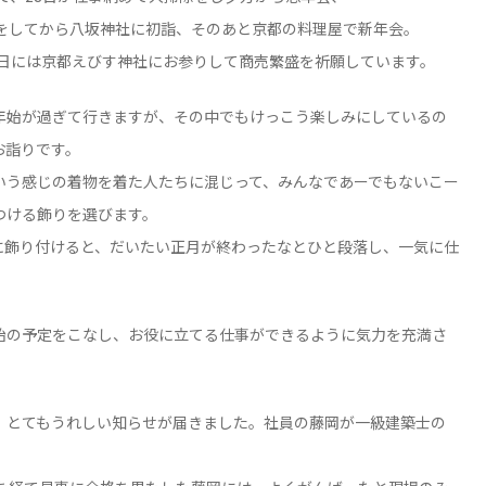
出をしてから八坂神社に初詣、そのあと京都の料理屋で新年会。
0日には京都えびす神社にお参りして商売繁盛を祈願しています。
年始が過ぎて行きますが、その中でもけっこう楽しみにしているの
お詣りです。
いう感じの着物を着た人たちに混じって、みんなであーでもないこー
つける飾りを選びます。
に飾り付けると、だいたい正月が終わったなとひと段落し、一気に仕
。
始の予定をこなし、お役に立てる仕事ができるように気力を充満さ
、とてもうれしい知らせが届きました。社員の藤岡が一級建築士の