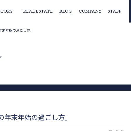
STORY
REAL ESTATE
BLOG
COMPANY
STAFF
の年末年始の過ごし方」
らの挨拶
家づくりストーリー
経営理念
スタッフの住まい
IFAの独自の活動
家
グ
Aの年末年始の過ごし方」
2020.01.10