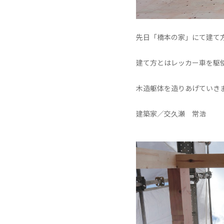
先日「橋本の家」にて建て
建て方とはレッカー車を駆
木造躯体を造りあげていき
建築家／交久瀬 常浩