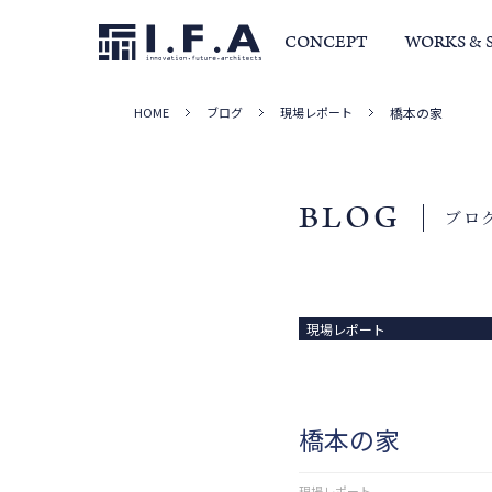
CONCEPT
WORKS & 
HOME
ブログ
現場レポート
橋本の家
サービス・家づくりの流れ
事例集
室長か
BLOG
ブロ
現場レポート
橋本の家
現場レポート