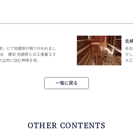
北
家」にて地鎮祭が執り行われまし
先日
松永 康宏 地鎮祭とは工事着工す
少
土地に住む神様を祝...
大工
一覧に戻る
OTHER CONTENTS