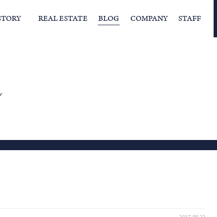
STORY
REAL ESTATE
BLOG
COMPANY
STAFF
らの挨拶
家づくりストーリー
経営理念
スタッフの住まい
IFAの独自の活動
家
グ
2017.08.22