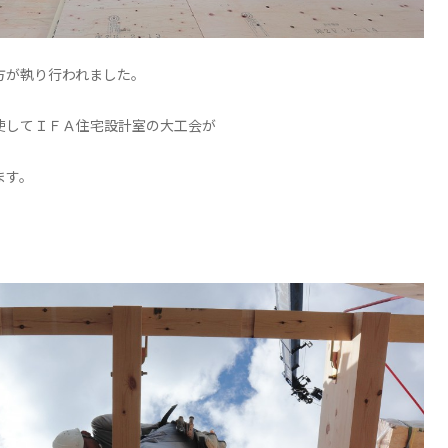
方が執り行われました。
使してＩＦＡ住宅設計室の大工会が
ます。