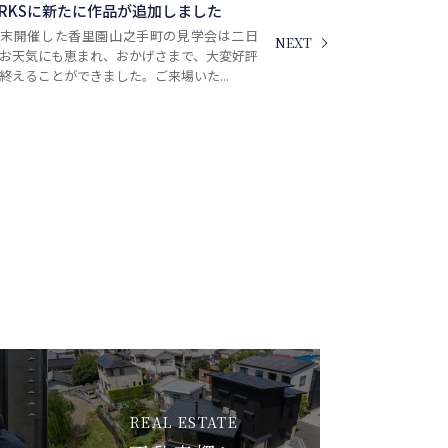
ORKSに新たに作品が追加しました
週末開催した香里園山之手町の見学会は二日
NEXT
お天気にも恵まれ、おかげさまで、大変好評
終えることができました。ご来場いた...
REAL ESTATE