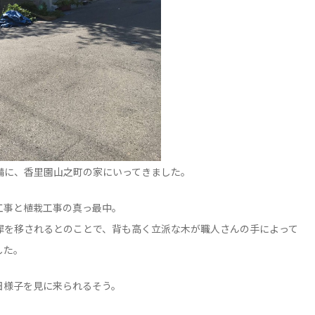
備に、香里園山之町の家にいってきました。
工事と植栽工事の真っ最中。
犀を移されるとのことで、背も高く立派な木が職人さんの手によって
した。
日様子を見に来られるそう。