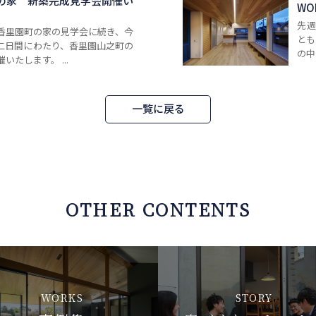
の家 新築完成見学会開催い
W
先
香里園町の家の見学会に続き、今
とも
4の二日間にわたり、香里園山之町の
の中
いたします。 ...
一覧に戻る
OTHER CONTENTS
WORKS
STORY