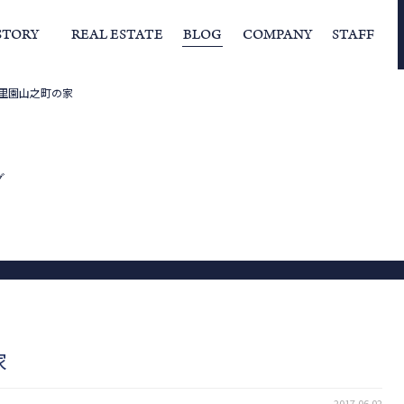
STORY
REAL ESTATE
BLOG
COMPANY
STAFF
里園山之町の家
らの挨拶
家づくりストーリー
経営理念
スタッフの住まい
IFAの独自の活動
家
グ
家
2017.06.02