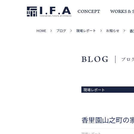
CONCEPT
WORKS & 
HOME
ブログ
現場レポート
お知らせ
香
サービス・家づくりの流れ
事例集
室長か
BLOG
ブロ
現場レポート
香里園山之町の
現場レポート