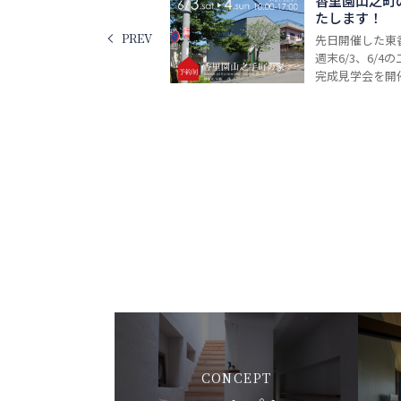
香里園山之町
たします！
PREV
先日開催した東
週末6/3、6/
完成見学会を開催
CONCEPT