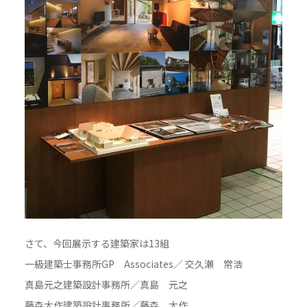
さて、今回展示する建築家は13組
一級建築士事務所GP Associates／ 交久瀬 常浩
真島元之建築設計事務所／真島 元之
藤森大作建築設計事務所／藤森 大作