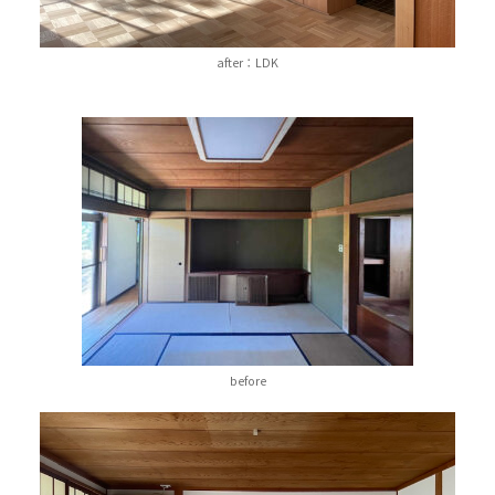
after：LDK
before