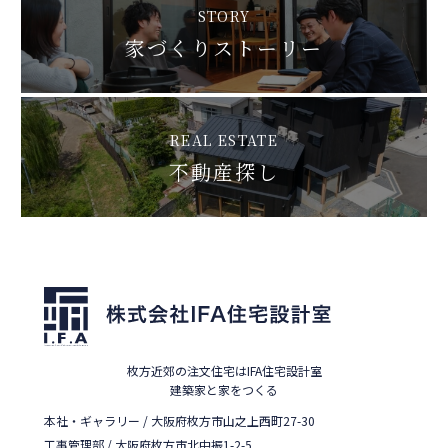
STORY
家づくりストーリー
REAL ESTATE
不動産探し
枚方近郊の注文住宅はIFA住宅設計室
建築家と家をつくる
本社・ギャラリー / 大阪府枚方市山之上西町27-30
工事管理部 / 大阪府枚方市北中振1-2-5