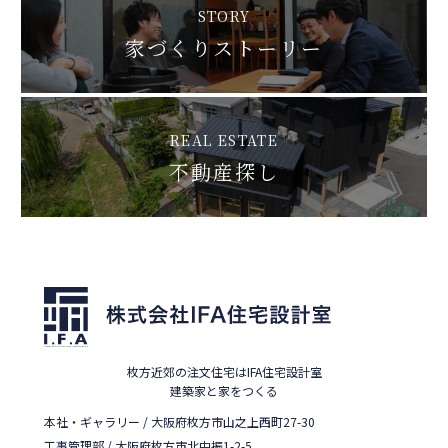
STORY
家づくりストーリー
REAL ESTATE
不動産探し
枚方近郊の注文住宅はIFA住宅設計室
建築家と家をつくる
本社・ギャラリー / 大阪府枚方市山之上西町27-30
工事管理部 / 大阪府枚方市北中振1-2-5