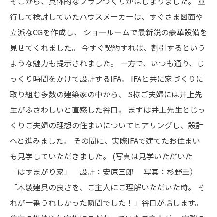
そこから、具体的なプランづくりがはじまりました。
並
行して検討していたハウスメーカーは、すぐさま図面や
立派なCGを作成し、
ショールームで最新鋭の豪華設備を
見せてくれました。
今すぐ契約すれば、割引するという
ような魅力も提示されました。
一方で、いつも通り、じ
っくり時間をかけて設計するIFA。
IFAと共に家づくりに
取り組む多数の建築家の中から、
S様ご夫婦には井上先
生がふさわしいと直感した谷口。
まずは井上先生とじっ
くりご夫婦の理想の住まいについてヒアリングし、設計
へと進みました。
その間に、実際IFAで建てたお住まい
も見学していただきました。
(写真は見学いただいた
「はすまがり家」 設計：安原三郎 写真：杉野圭）
「木製建具の良さを、ご主人にご理解いただいた時。
そ
れが一番うれしかった瞬間でした！」谷口が話します。