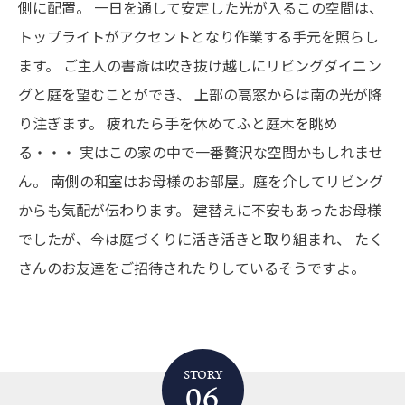
側に配置。
一日を通して安定した光が入るこの空間は、
トップライトがアクセントとなり作業する手元を照らし
ます。
ご主人の書斎は吹き抜け越しにリビングダイニン
グと庭を望むことができ、
上部の高窓からは南の光が降
り注ぎます。
疲れたら手を休めてふと庭木を眺め
る・・・
実はこの家の中で一番贅沢な空間かもしれませ
ん。
南側の和室はお母様のお部屋。庭を介してリビング
からも気配が伝わります。
建替えに不安もあったお母様
でしたが、今は庭づくりに活き活きと取り組まれ、
たく
さんのお友達をご招待されたりしているそうですよ。
STORY
06