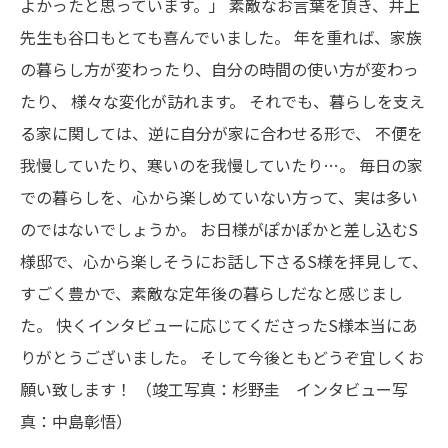
よかったと思っています。」
素敵なお言葉を頂き、井上
先生も谷口もとても喜んでいました。
年を重れば、家族
の暮らし方が変わったり、自分の時間の使い方が変わっ
たり、
様々な変化が訪れます。
それでも、暮らしを支え
る家に関しては、逆に自分が家に合わせる形で、
不便を
我慢していたり、寒いのを我慢していたり…。
毎日の家
での暮らしを、心から楽しめていない方って、実は多い
のではないでしょうか。
お日様がぽかぽかと差し込むS
様邸で、心から楽しそうにお話し下さるS様を拝見して、
すごく豊かで、素敵な定年後の暮らしだなと感じまし
た。
快くインタビューに応じてくださったS様本当にあ
りがとうございました。
そして今後ともどうぞ宜しくお
願い致します！
（竣工写真：杉野圭 インタビュー写
真：中島彰悟）