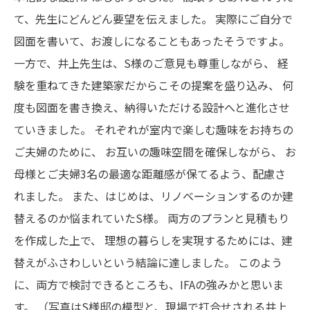
て、先生にどんどん要望を伝えました。
実際にご自分で
図面を書いて、お渡しになることもあったそうですよ。
一方で、井上先生は、S様のご意見も尊重しながら、
経
験を重ねてきた建築家だからこその提案を盛り込み、
何
度も図面を書き換え、納得いただける設計へと進化させ
ていきました。
それぞれが室内で楽しむ趣味をお持ちの
ご夫婦のために、
お互いの趣味空間を確保しながら、
お
母様とご夫婦3名の最適な距離感が保てるよう、配慮さ
れました。
また、はじめは、リノベーションするのか建
替えるのか悩まれていたS様。
両方のプランと見積もり
を作成した上で、
理想の暮らしを実現するためには、建
替えがふさわしいという結論に達しました。
このよう
に、両方で検討できるところも、IFAの強みかと思いま
す。
（写真はS様邸の模型と、現場で打合せされる井上