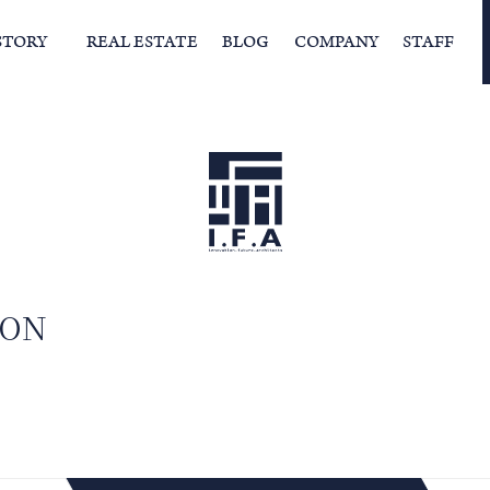
STORY
REAL ESTATE
BLOG
COMPANY
STAFF
らの挨拶
家づくりストーリー
経営理念
スタッフの住まい
IFAの独自の活動
家
ION