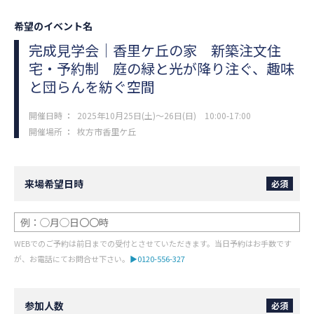
希望のイベント名
完成見学会｜香里ケ丘の家
新築注文住
宅・予約制
庭の緑と光が降り注ぐ、趣味
と団らんを紡ぐ空間
開催日時
：
2025年10月25日(土)～26日(日) 10:00-17:00
開催場所
：
枚方市香里ケ丘
来場希望日時
必須
WEBでのご予約は前日までの受付とさせていただきます。当日予約はお手数です
が、お電話にてお問合せ下さい。
▶0120-556-327
参加人数
必須