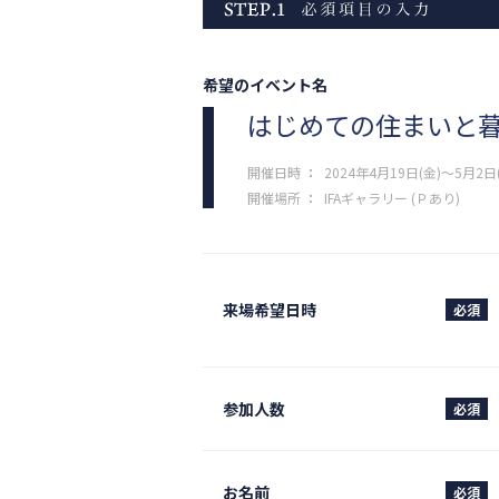
希望のイベント名
はじめての住まいと
開催日時
：
2024年4月19日(金)～5月2日(木
開催場所
：
IFAギャラリー (Ｐあり)
来場希望日時
必須
参加人数
必須
お名前
必須