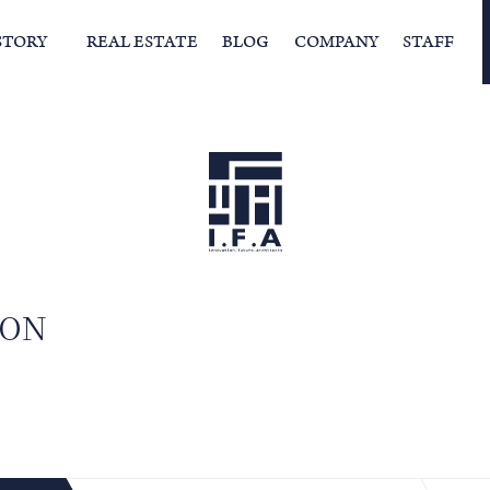
STORY
REAL ESTATE
BLOG
COMPANY
STAFF
らの挨拶
家づくりストーリー
経営理念
スタッフの住まい
IFAの独自の活動
家
ION