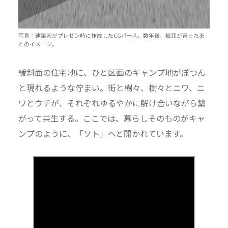
写真：建築家がプレゼン時に作成したCGパース。数年後、植栽が育ったあ
とのイメージ。
緩斜面の住宅地に、ひと区画のキャンプ地がぽつん
と現れるような佇まい。街と樹々、樹々とニワ、ニ
ワとウチが、それぞれゆるやかに解け合いながら繋
がって共生する。ここでは、暮らしそのものがキャ
ンプのように、「ソト」へと開かれています。