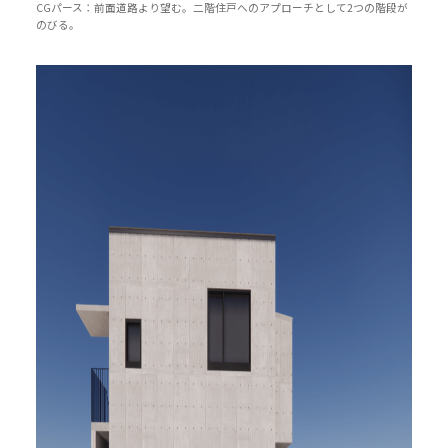
CGパース：前面道路より望む。二階住戸へのアプローチとして2つの階段が
のびる。