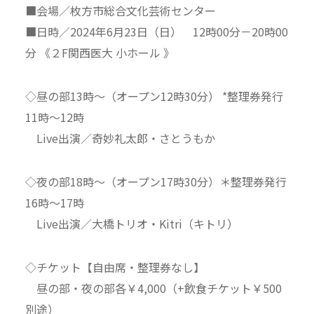
■会場／枚方市総合文化芸術センター
■日時／2024年6月23日（日） 12時00分－20時00
分 《２F関西医大 小ホール 》
◇昼の部13時〜（オープン12時30分） *整理券発行
11時〜12時
Live出演／奇妙礼太郎・さとうもか
◇夜の部18時〜（オープン17時30分）＊整理券発行
16時〜17時
Live出演／大橋トリオ・Kitri（キトリ）
◇チケット【自由席・整理券なし】
昼の部・夜の部各￥4,000（+飲食チケット￥500
別途）