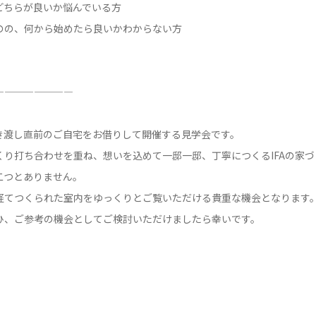
どちらが良いか悩んでいる方
のの、何から始めたら良いかわからない方
————————
き渡し直前のご自宅をお借りして開催する見学会です。
くり打ち合わせを重ね、想いを込めて一邸一邸、丁寧につくるIFAの家
二つとありません。
経てつくられた室内をゆっくりとご覧いただける貴重な機会となります
ひ、ご参考の機会としてご検討いただけましたら幸いです。