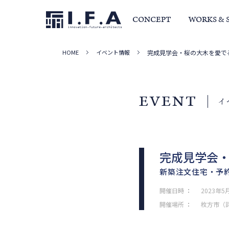
CONCEPT
WORKS & 
HOME
イベント情報
完成見学会・桜の大木を愛で
サービス・家づくりの流れ
事例集
室長か
EVENT
イ
完成見学会
新築注文住宅・予
開催日時
：
2023年5月
開催場所
：
枚方市（