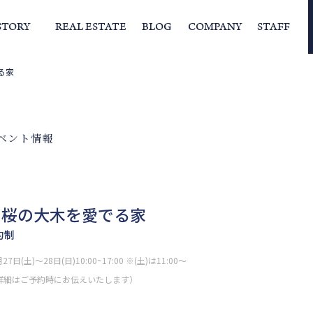
STORY
REAL ESTATE
BLOG
COMPANY
STAFF
る家
らの挨拶
家づくりストーリー
経営理念
スタッフの住まい
IFAの独自の活動
家
ベント情報
・桜の大木を愛でる家
約制
27日(土)～28日(日)10:00~17:00 ※(土)は11:00～
詳細はご予約時にお伝えいたします）