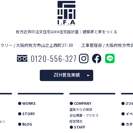
枚方近郊の注文住宅はIFA住宅設計室
｜
建築家と家をつくる
ラリー / 大阪府枚方市山之上西町27-30
工事管理部 / 大阪府枚方市北
0120-556-327
ZEH普及実績
● WORKS
● COMPANY
● 2
室長からの挨拶
● STORY
● イ
会社概要・アクセス
ョン
経営理念
● BLOG
● カ
● STAFF