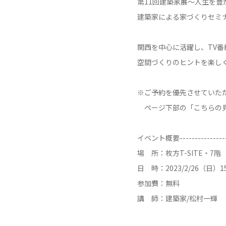
第11回建築家展～人生を豊
建築家による家づくりセミ
関西を中心に活躍し、TV
空間づくりのヒントを楽し
※ご予約を優先させていた
ページ下部の「こちらの見
イベント概要----------------
場 所：枚方T-SITE・7
日 時：2023/2/26（日）15:
参加費：無料
講 師：建築家/松村一輝