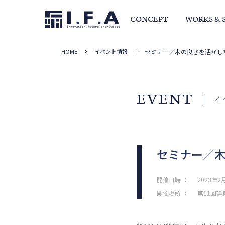
CONCEPT
WORKS & 
HOME
イベント情報
セミナー／木の良さを活かし
サービス・家づくりの流れ
事例集
室長か
EVENT
イ
セミナー／
開催日時
：
2023年2月
開催場所
：
第11回建