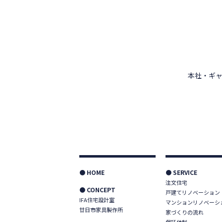
本社・ギャ
● HOME
● SERVICE
注文住宅
● CONCEPT
戸建てリノベーション
IFA住宅設計室
マンションリノベーシ
廿日市家具製作所
家づくりの流れ
保証体制