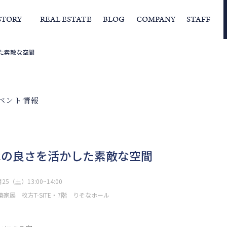
STORY
REAL ESTATE
BLOG
COMPANY
STAFF
た素敵な空間
らの挨拶
家づくりストーリー
経営理念
スタッフの住まい
IFAの独自の活動
家
ベント情報
木の良さを活かした素敵な空間
25（土）13:00~14:00
築家展 枚方T-SITE・7階 りそなホール