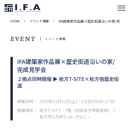
HOME
イベント情報
IFA建築家作品展×歴史街道沿いの家/完成見
EVENT
イベント情報
IFA建築家作品展×歴史街道沿いの家/
完成見学会
２拠点同時開催 ▶ 枚方T-SITE×枚方宿歴史街
道
開催日時
2022年11月12日(土)・13(日)10:00-17:00
：
開催場所
枚方T-SITE・7階（京阪枚方市駅直結）×
：
枚方市三矢町3-16（Pなし）