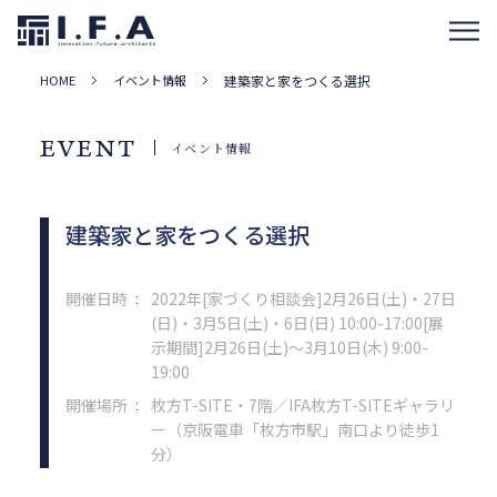
HOME
イベント情報
建築家と家をつくる選択
EVENT
イベント情報
建築家と家をつくる選択
開催日時
2022年[家づくり相談会]2月26日(土)・27日
：
(日)・3月5日(土)・6日(日) 10:00-17:00[展
示期間]2月26日(土)～3月10日(木) 9:00-
19:00
開催場所
枚方T-SITE・7階／IFA枚方T-SITEギャラリ
：
ー（京阪電車「枚方市駅」南口より徒歩1
分）