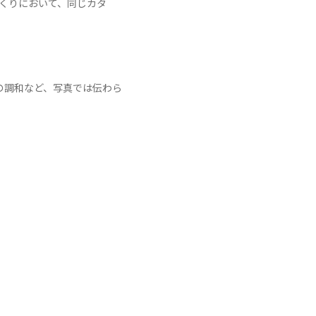
づくりにおいて、同じカタ
。
の調和など、写真では伝わら