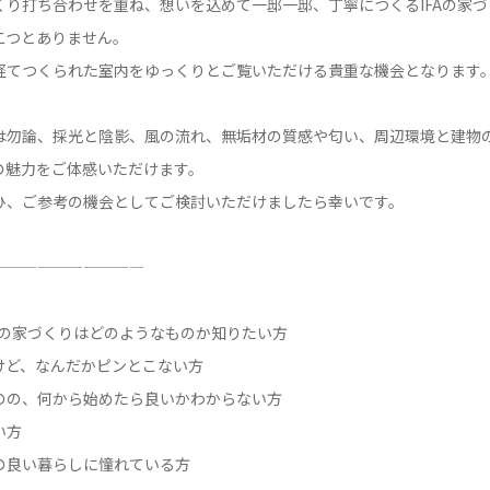
くり打ち合わせを重ね、想いを込めて一邸一邸、丁寧につくるIFAの家
二つとありません。
経てつくられた室内をゆっくりとご覧いただける貴重な機会となります
は勿論、採光と陰影、風の流れ、無垢材の質感や匂い、周辺環境と建物
の魅力をご体感いただけます。
ひ、ご参考の機会としてご検討いただけましたら幸いです。
——————————
との家づくりはどのようなものか知りたい方
けど、なんだかピンとこない方
のの、何から始めたら良いかわからない方
い方
の良い暮らしに憧れている方