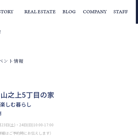
STORY
REAL ESTATE
BLOG
COMPANY
STAFF
家
らの挨拶
家づくりストーリー
経営理念
スタッフの住まい
IFAの独自の活動
家
ベント情報
山之上5丁目の家
楽しむ暮らし
制
23日(土)・24日(日)10:00-17:00
詳細はご予約時にお伝えします）