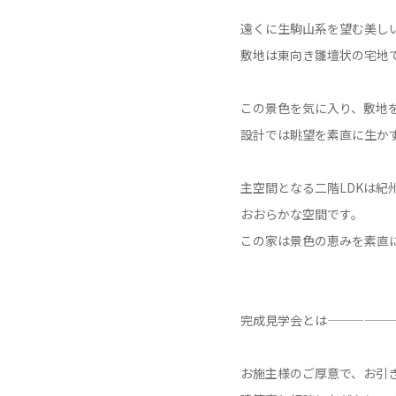
遠くに生駒山系を望む美し
敷地は東向き雛壇状の宅地
この景色を気に入り、敷地
設計では眺望を素直に生か
主空間となる二階LDKは
おおらかな空間です。
この家は景色の恵みを素直
完成見学会とは—————
お施主様のご厚意で、お引