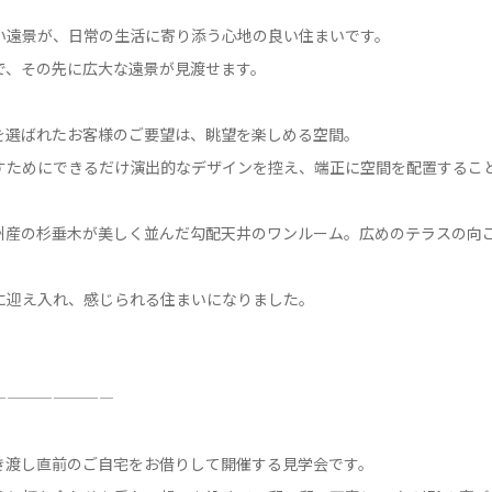
い遠景が、日常の生活に寄り添う心地の良い住まいです。
で、その先に広大な遠景が見渡せます。
を選ばれたお客様のご要望は、眺望を楽しめる空間。
すためにできるだけ演出的なデザインを控え、端正に空間を配置するこ
紀州産の杉垂木が美しく並んだ勾配天井のワンルーム。広めのテラスの向
に迎え入れ、感じられる住まいになりました。
————————
き渡し直前のご自宅をお借りして開催する見学会です。