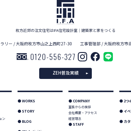
枚方近郊の注文住宅はIFA住宅設計室
｜
建築家と家をつくる
ラリー / 大阪府枚方市山之上西町27-30
工事管理部 / 大阪府枚方市北
0120-556-327
ZEH普及実績
● WORKS
● COMPANY
● 2
室長からの挨拶
● STORY
● イ
会社概要・アクセス
ョン
経営理念
● BLOG
● カ
● STAFF