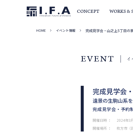
CONCEPT
WORKS & 
HOME
イベント情報
完成見学会・山之上5丁目の
サービス・家づくりの流れ
事例集
室長か
EVENT
イ
完成見学会・
遠景の生駒山系を
完成見学会・予約
開催日時
：
2024年3月
開催場所
：
枚方市（